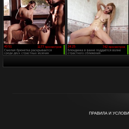
40:51
24:25
1177
742
просмотров
просмотров
Смелая брюнетка раскрывается
Блондинка в ванне поддаётся волне
среди двух страстных мужчин
страстного сближения
ПРАВИЛА И УСЛОВ