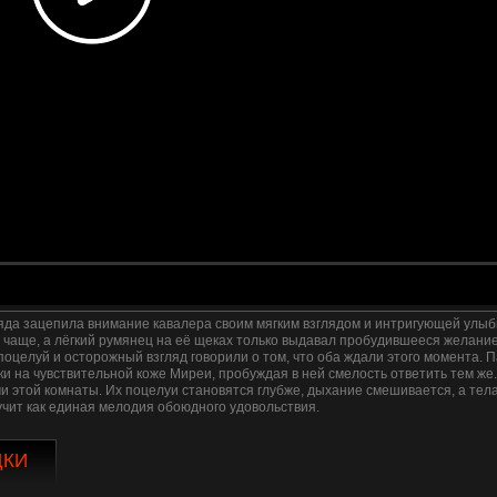
ляда зацепила внимание кавалера своим мягким взглядом и интригующей улыбк
ё чаще, а лёгкий румянец на её щеках только выдавал пробудившееся желание
поцелуй и осторожный взгляд говорили о том, что оба ждали этого момента.
и на чувствительной коже Миреи, пробуждая в ней смелость ответить тем же.
ми этой комнаты. Их поцелуи становятся глубже, дыхание смешивается, а те
учит как единая мелодия обоюдного удовольствия.
ДКИ