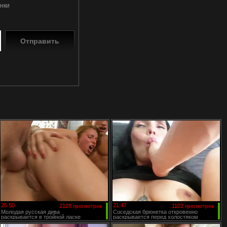
енки
25:50
21:47
2128
1102
просмотров
просмотров
Молодая русская дива
Соседская брюнетка откровенно
раскрывается в тройной ласке
раскрывается перед холостяком