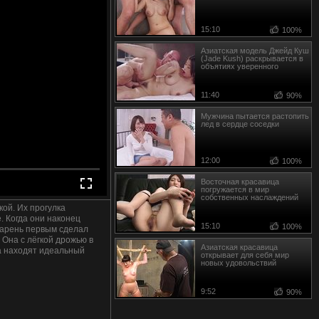
15:10
100%
Азиатская модель Джейд Куш
(Jade Kush) раскрывается в
объятиях уверенного
партнёра
11:40
90%
Мужчина пытается растопить
лед в сердце соседки
12:00
100%
Восточная красавица
погружается в мир
собственных наслаждений
ой. Их прогулка
. Когда они наконец
15:10
100%
 Парень первым сделал
 Она с лёгкой дрожью в
Азиатская красавица
ла находят идеальный
открывает для себя мир
новых удовольствий
9:52
90%