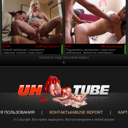
41:50
6:51
1138
706
просмотров
просмотров
Новый любовник становится
Подчиняясь желаниям страстного
главным героем страстного
любовника, брюнетка принимает
спектакля
позу рачком
ПОКАЗАТЬ ЕЩЁ ПОХОЖИЕ ВИДЕО
ИЯ ПОЛЬЗОВАНИЯ
|
КОНТАКТЫ/ABUSE REPORT
|
КАРТ
© Copyright. Все права защищены. Воспроизведение в любой форме