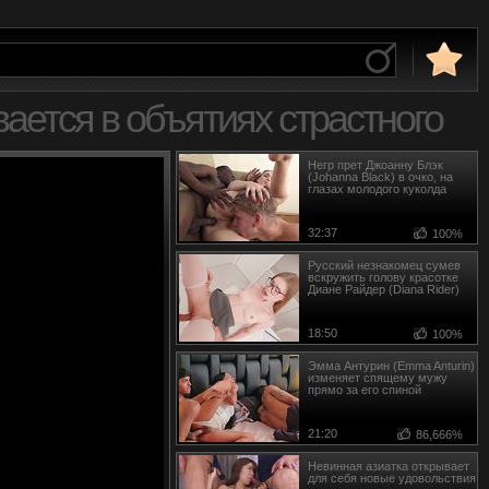
ается в объятиях страстного
Негр прет Джоанну Блэк
(Johanna Black) в очко, на
глазах молодого куколда
32:37
100%
Русский незнакомец сумев
вскружить голову красотке
Диане Райдер (Diana Rider)
18:50
100%
Эмма Антурин (Emma Anturin)
изменяет спящему мужу
прямо за его спиной
21:20
86,666%
Невинная азиатка открывает
для себя новые удовольствия