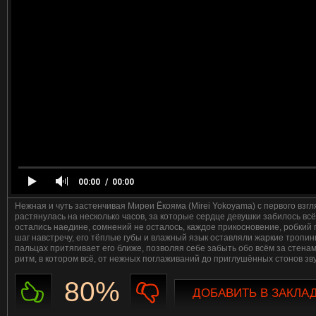
00:00
00:00
Нежная и чуть застенчивая Миреи Ёкояма (Mirei Yokoyama) с первого взг
растянулась на несколько часов, за которые сердце девушки забилось вс
остались наедине, сомнений не осталось, каждое прикосновение, робкий 
шаг навстречу, его тёплые губы и влажный язык оставляли жаркие тропинк
пальцах притягивает его ближе, позволяя себе забыть обо всём за стена
ритм, в котором всё, от нежных поглаживаний до приглушённых стонов зв
80%
ДОБАВИТЬ В ЗАКЛА