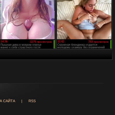
14:36
12:42
1275
783
просмотров
просмотров
Пышная дива в мокром платье
Скромная блондинка отдается
манит к себе страстного гостя
молодому ухажеру без ограничений
А САЙТА
|
RSS