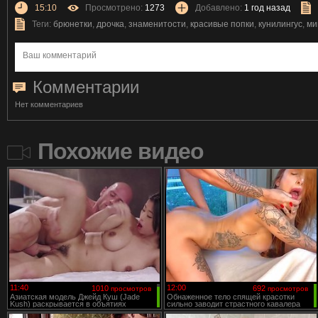
15:10
Просмотрено:
1273
Добавлено:
1 год назад
Теги:
брюнетки
,
дрочка
,
знаменитости
,
красивые попки
,
кунилингус
,
ми
Комментарии
Нет комментариев
Похожие видео
11:40
12:00
1010
692
просмотров
просмотров
Азиатская модель Джейд Куш (Jade
Обнаженное тело спящей красотки
Kush) раскрывается в объятиях
сильно заводит страстного кавалера
уверенного партнёра