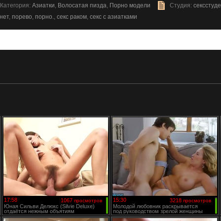
Категория:
Азиатки
,
Волосатая пизда
,
Порно модели
Студия:
сексстуд
нет
,
порево
,
порно.
,
секс раком
,
секс с азиатками
17:58
15:30
1067
3218
просмотров
просмотров
Юная Сильви Делюкс (Silvie Deluxe)
Молодой любовник раскрывается
отдаётся нежным объятиям
под руководством зрелой женщины
страстного кавалера