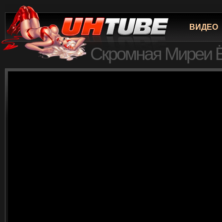
ВИДЕО
Скромная Миреи Ёк
кавалера